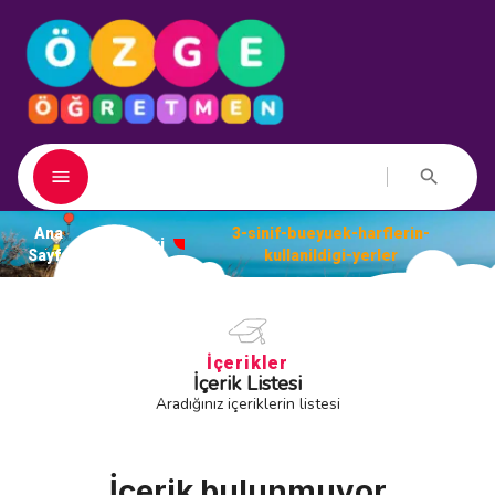
Ana
3-sinif-bueyuek-harflerin-
Kategori
Sayfa
kullanildigi-yerler
İçerikler
İçerik Listesi
Aradığınız içeriklerin listesi
İçerik bulunmuyor