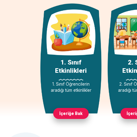
1. Sınıf
2. 
Etkinlikleri
Etkin
1. Sınıf Öğrencilerin
2. Sınıf 
aradığı tüm etkinlikler
aradığı tü
İçeriğe Bak
İçer