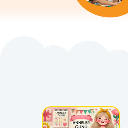
önemini öğrenirler.
bec
Aynı zamanda,
he
kütüphanelerin
bil
bilgiye açılan
kapılar olduğu
vurgulanarak,
onların merak
duygusu
desteklenir.Bu
etkinlik, anaokulu
ve ilkokul
seviyesindeki
çocuklar için uygun
olup, sınıflarda
veya evde keyifle
uygulanabilir. 🎉📖