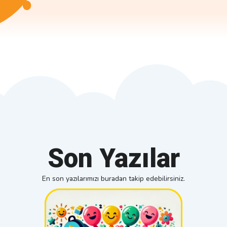
erilerini geliştirir
keyifli bir görsel
kavrar,✅ 
m de çevre
deneyim
kavram bilg
incini artırır.
sunmaktadır.Her
geliştirir
sayfada farklı
ve anlama
tasarımlar ve
becerilerin
mesajlar bulunarak
güçlendirir
bayramın sevgi,
birlik ve b
birlik ve beraberlik
duygusun
duygularını ön
pekiştirir.İl
plana çıkarması
sınıf için 
hedeflenmiştir.
hazırlanan
Bayramın en tatlı
etkinlikler, 
yanlarından biri
eğlenceli 
olan şekerler, bu
öğretici iç
Son Yazılar
posterin ana teması
çocukların 
olarak seçilmiş ve
çekecek ş
görsellerle
tasarlanmış
En son yazılarımızı buradan takip edebilirsiniz.
desteklenmiştir.
Öğrencileri
Renkli şekerler,
Marşı'nı d
lokumlar ve tatlılar
anlamaları 
ile süslenen poster,
görseller, e
bayramın
ve basit a