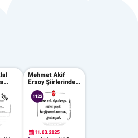
lal
Mehmet Akif
ma
Ersoy Şiirlerinden
ışması
Alıntılar
1122
11.03.2025