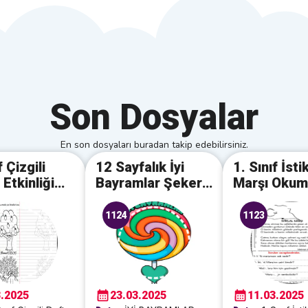
Son Dosyalar
En son dosyaları buradan takip edebilirsiniz.
f Çizgili
12 Sayfalık İyi
1. Sınıf İstik
 Etkinliği
Bayramlar Şekeri
Marşı Oku
 Fidan
Posteri
Anlama Çal
1124
1123
3.2025
23.03.2025
11.03.2025