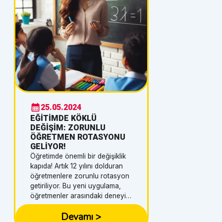
ışmalar
dır.📌
şı'nı
yönelik
e
za milli
izi
25.05.2024
EĞİTİMDE KÖKLÜ
DEĞİŞİM: ZORUNLU
ÖĞRETMEN ROTASYONU
GELİYOR!
Öğretimde önemli bir değişiklik
kapıda! Artık 12 yılını dolduran
öğretmenlere zorunlu rotasyon
getiriliyor. Bu yeni uygulama,
öğretmenler arasındaki deneyim
ve bilgi paylaşımını artırarak
Devamı
>
eğitim kalitesini yükseltmeyi