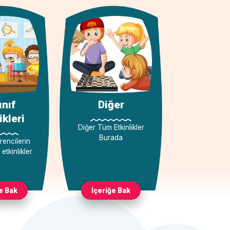
ınıf
Diğer
ikleri
Diğer Tüm Etkinlikler
Burada
rencilerin
etkinlikler
e Bak
İçeriğe Bak