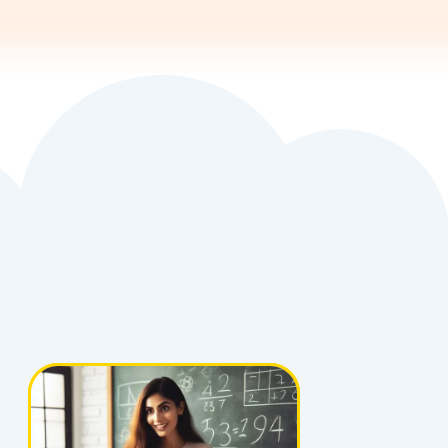
Kelime ve
isini
,✅ Okuma
i
,✅ Milli
eraberlik
u
kokul 1.
özel olarak
 bu
eğitici,
ve
eriklerle
ilgisini
ekilde
tır.
n İstiklal
aha iyi
için
tkinlikler
çıklamalar