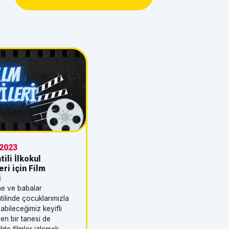
hedefliyor. Öğrenciler ve eğitim
camiası bu değişikliğe nasıl tepki
verecek? Detaylar
haberimizde!Milli Eğitim
Bakanlığı, kadrolu öğretmenler
arasında zorunlu rotasyon
uygulamasını başlatmaya
hazırlanıyor. Uzun süredir
planlanan ancak uygulanmayan
bu adım, eğitim sisteminde
önemli bir değişikliği
beraberinde
getirecek.Cumhurbaşkanlığı
seçimlerinin ardından Milli Eğitim
Bakanı olarak atanan Yusuf
.2023
Tekin'in göreve gelmesiyle bu
tili İlkokul
süreç hız kazandı. Daha önce
ri için Film
müsteşarlık döneminde
i
hazırlanan rotasyon
ne ve babalar
uygulaması, yoğun tepkiler
tilinde çocuklarımızla
nedeniyle geri çekilmişti. Ancak
pabileceğimiz keyifli
şimdi tekrar gündeme
den bir tanesi de
geliyor.Öğretmene rotasyon,