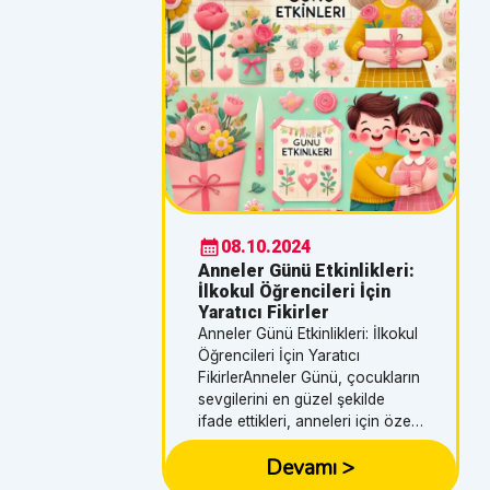
08.10.2024
Anneler Günü Etkinlikleri:
İlkokul Öğrencileri İçin
Yaratıcı Fikirler
Anneler Günü Etkinlikleri: İlkokul
Öğrencileri İçin Yaratıcı
FikirlerAnneler Günü, çocukların
sevgilerini en güzel şekilde
ifade ettikleri, anneleri için özel
hazırlıklar yaptıkları önemli bir
Devamı
>
gündür. Anneler günü etkinlikleri
ilkokul seviyesindeki çocuklar