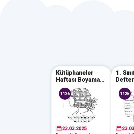
Kütüphaneler
1. Sını
Haftası Boyama
Defter
Sayfası
Küçük
1126
1125
23.03.2025
23.0