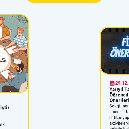
hem de sosyal gelişimlerini
kutlamalarında
destekleyecek etkinlikler
kullanılabilir. Hem
sunmak, onların eğitim
eğitici hem de
yolculuğunu keyifli hale getirir.
görsel olarak
İşte "ilkokul etkinlikleri 2. sınıf"
etkileyici bir tasarım
öğrencilerine yönelik öneriler:1.
ile bayram sevincini
Yaratıcı Hikaye Kitaplarıİlkokul
paylaşmanın güzel
etkinlikleri 2. sınıf düzeyinde
bir yoludur.
öğrencilerin dil becerilerini
Bayramın birlik ve
geliştirmeye odaklanmalıdır. Bu
beraberlik ruhunu
nedenle, öğrencilerden kendi
yansıtan bu
hikaye kitaplarını tasarlamalarını
çalışma, her yaştan
isteyin. Onlara boş sayfalar
insanın ilgisini
verip hikayelerini yazmalarını ve
çekecek şekilde
29.12
resimlerle süslemelerini
hazırlanmıştır.Herkese
Yarıyıl Ta
sağlayın. Bu etkinlik, hem yazma
İYİ BAYRAMLAR! 🎉
Öğrencile
becerilerini güçlendirir hem de
🍬
Öneriler
yaratıcılıklarını teşvik eder.2.
Sevgili an
iştir
Matematiksel Zeka Kartlarıİkinci
sömestir ta
sınıf matematik etkinlikleri
birlikte ya
r
arasında en popüler olanı, sayı
aktiviteler
lik,
kartları ile oyun oynamaktır.