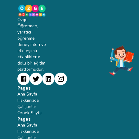
bölümler.Oruç
Durumu: Oruç tutup
tutmadığınızı
Özge
işaretleyebileceğiniz
Öğretmen,
kutucuklar.Dua ve
yaratıcı
Hedefler: Günlük
öğrenme
dua etmek ve
deneyimleri ve
oruçla ilgili
etkileşimli
belirlediğiniz
etkinliklerle
hedefleri
dolu bir eğitim
yazabileceğiniz
platformudur.
alanlar.Notlar:
Sahur ve iftar
menüsü, özel
Pages
hatırlatmalar veya
Ana Sayfa
dualar için boş bir
Hakkımızda
alan.Bu çizelge
Çalışanlar
sayesinde her gün
Ornek Sayfa
oruç tutma bilincini
Pages
artırabilir, Ramazan
Ana Sayfa
boyunca
Hakkımızda
ibadetlerinizi
Çalışanlar