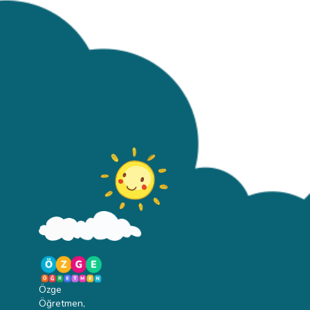
geliştirmelerini
sağlamak.Yaratıcı
Yazma Becerileri:
Öğrencilerin
yaratıcı yazma
becerilerini
artırmak.Edebiyatla
Tanışma: Türk
edebiyatının önemli
eserlerini ve
yazarlarını
tanıtmak.Eylül Ayı
Çalışma Planı1.
Hafta: Projenin
TanıtımıDuyuru:
Projenin amacı ve
kapsamı hakkında
öğrencilere
bilgilendirme
yapılacak.Seminer:
Türkçe
Özge
öğretmenleri
Öğretmen,
tarafından dilin