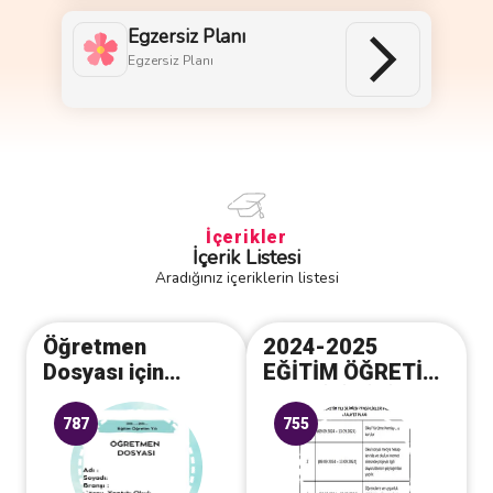
Egzersiz Planı
Egzersiz Planı
İçerikler
İçerik Listesi
Aradığınız içeriklerin listesi
Öğretmen
2024-2025
Dosyası için
EĞİTİM ÖĞRETİM
kapaklar ve
YILI DİLİMİZİN
içerikler(15
ZENGİNLİKLERİ
787
755
Sayfa)
PROJESİ EYLÜL
AYI ÇALIŞMA