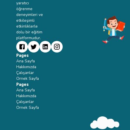
yaratıcı
önemi ve
öğrenme
zenginlikleri üzerine
deneyimleri ve
bir seminer
etkileşimli
düzenlenecek.Öğrenci
etkinliklerle
Geri Bildirimleri:
dolu bir eğitim
Öğrencilerin
platformudur.
beklentilerini
öğrenmek amacıyla
anket çalışması
Pages
gerçekleştirilecek.2.
Ana Sayfa
Hafta: Türk Dilinin
Hakkımızda
Tarihsel
Çalışanlar
GelişimiAtölye
Ornek Sayfa
Çalışmaları: Türk
Pages
dilinin tarihi ve
Ana Sayfa
gelişimi üzerine
Hakkımızda
atölye çalışmaları
Çalışanlar
yapılacak.Tarihsel
Ornek Sayfa
Metin İncelemesi:
Öğrenciler, farklı
dönemlere ait
Türkçe metinleri