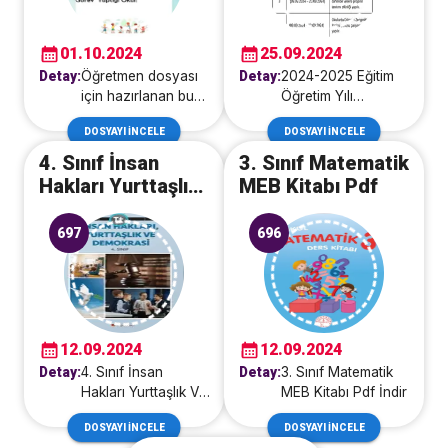
PLANI
01.10.2024
25.09.2024
Detay:
Öğretmen dosyası
Detay:
2024-2025 Eğitim
için hazırlanan bu
Öğretim Yılı
kapaklar ve
Dili̇mi̇zi̇n
DOSYAYI İNCELE
DOSYAYI İNCELE
içerikler, eğitim
Zenginlikleri Projesi
süreçlerinin daha
Eylül Ayı Çalışma
4. Sınıf İnsan
3. Sınıf Matematik
verimli bir şekilde
Planı2024-2025
Hakları Yurttaşlık
MEB Kitabı Pdf
yönetilmesine
eğitim öğretim yılı,
Ve Demokrasi
yardımcı olur.
dilimizin
Ders Kitabı Hecce
697
696
Düzenli bir
zenginliklerini
öğretmen dosyası,
keşfetmek ve
hem öğretmenin
öğretmek amacıyla
işini kolaylaştırır
hazırlanmış olan
hem de öğrencilerin
"Dili̇mi̇zi̇n
motivasyonunu
Zenginlikleri
12.09.2024
12.09.2024
artırır. Bu dosyayı
Projesi" ile
Detay:
4. Sınıf İnsan
Detay:
3. Sınıf Matematik
hemen oluşturun ve
heyecan verici bir
Hakları Yurttaşlık Ve
MEB Kitabı Pdf İndir
eğitim
başlangıç yapıyor.
Demokrasi Ders
yolculuğunuzda
Bu proje,
DOSYAYI İNCELE
DOSYAYI İNCELE
Kitabı Hecce
fark yaratın!Anahtar
öğrencilere