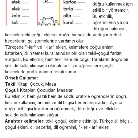
doğru kullanmak için
etkili bir yöntemdir.
Bu etkinlik,
öğrencilerin ya da
dil öğrenicilerinin,
kelimelerdeki çoğul eklerini doğru bir şekilde yerleştirerek dil
becerilerini geliştirmelerine yardımcı olur.
Türkçede "-ler" ve "-lar" ekleri, kelimelere çoğul anlamı
katarken, dilin temel kurallarından biri olan tekil-çoğul farkını
vurgular. Bu etkinlik, hem tekil hem de çoğul formların doğru bir
şekilde kullanılmasına olanak tanır ve öğrencilere çeşitli
kelimelerle pratik yapma fırsatı sunar.
Örnek Çalışma:
Tekil
: Kitap, Çocuk, Masa
Çoğul
: Kitaplar, Çocuklar, Masalar
Bu etkinlik, hem yazılı hem de sözlü pratikle öğrencilerin doğru
kelime kullanımı, anlamı ve dil bilgisi becerilerini artırır. Ayrıca,
doğru dilbilgisi kurallarını öğrenmek, dilin doğru ve etkili bir
şekilde kullanılmasını sağlar.
Anahtar kelimeler
: tekil-çoğul, kelime etkinliği, Türkçe dil bilgisi,
çoğul ekleri, dil becerisi, dil öğrenimi, "-ler -lar" ekleri