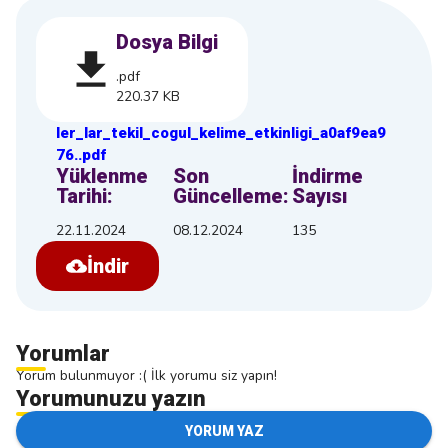
Dosya Bilgi
.pdf
220.37 KB
ler_lar_tekil_cogul_kelime_etkinligi_a0af9ea9
76
.
.pdf
Yüklenme
Son
İndirme
Tarihi:
Güncelleme:
Sayısı
22.11.2024
08.12.2024
135
İndir
Yorumlar
Yorum bulunmuyor :( İlk yorumu siz yapın!
Yorumunuzu yazın
YORUM YAZ