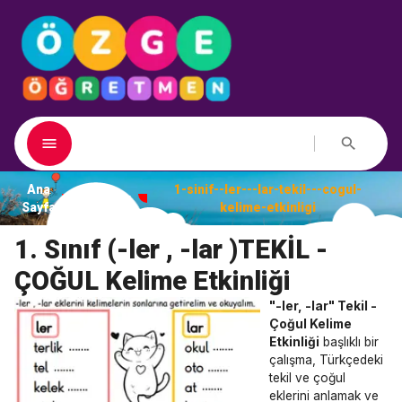
Ana
1-sinif--ler---lar-tekil---cogul-
Dosyalar
Sayfa
kelime-etkinligi
1. Sınıf (-ler , -lar )TEKİL -
ÇOĞUL Kelime Etkinliği
"-ler, -lar" Tekil -
Çoğul Kelime
Etkinliği
başlıklı bir
çalışma, Türkçedeki
tekil ve çoğul
eklerini anlamak ve