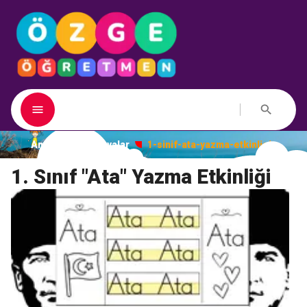
Ana Sayfa
Dosyalar
1-sinif-ata-yazma-etkinligi
1. Sınıf "Ata" Yazma Etkinliği