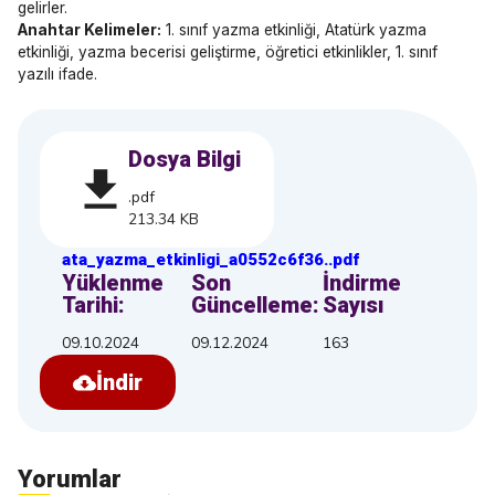
gelirler.
Anahtar Kelimeler:
1. sınıf yazma etkinliği, Atatürk yazma
etkinliği, yazma becerisi geliştirme, öğretici etkinlikler, 1. sınıf
yazılı ifade.
Dosya Bilgi
.pdf
213.34 KB
ata_yazma_etkinligi_a0552c6f36
.
.pdf
Yüklenme
Son
İndirme
Tarihi:
Güncelleme:
Sayısı
09.10.2024
09.12.2024
163
İndir
Yorumlar