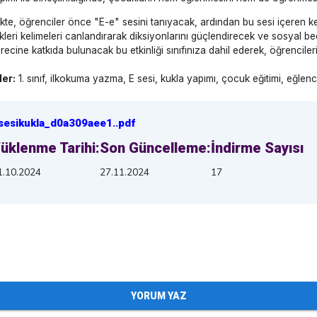
likte, öğrenciler önce "E-e" sesini tanıyacak, ardından bu sesi içeren kel
kleri kelimeleri canlandırarak diksiyonlarını güçlendirecek ve sosyal bece
cine katkıda bulunacak bu etkinliği sınıfınıza dahil ederek, öğrencil
ler:
1. sınıf, ilkokuma yazma, E sesi, kukla yapımı, çocuk eğitimi, eğlen
sesikukla_d0a309aee1
.
.pdf
üklenme Tarihi:
Son Güncelleme:
İndirme Sayısı
1.10.2024
27.11.2024
17
YORUM YAZ