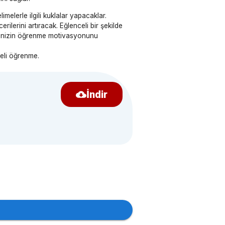
imelerle ilgili kuklalar yapacaklar.
rilerini artıracak. Eğlenceli bir şekilde
erinizin öğrenme motivasyonunu
celi öğrenme.
İndir