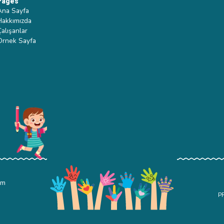
Pages
Ana Sayfa
Hakkımızda
Çalışanlar
Ornek Sayfa
om
P