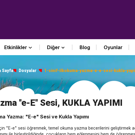
Etkinlikler
Diğer
Blog
Oyunlar
 Sayfa
Dosyalar
1-sinif-ilkokuma-yazma-e-e-sesi-kukla-yap
azma ''e-E'' Sesi, KUKLA YAPIMI
kuma Yazma: "E-e" Sesi ve Kukla Yapımı
 için "E-e" sesi öğrenmek, temel okuma yazma becerilerini geliştirmek açı
yapımı ile birleştirildiğinde, çocukların hem eğlenmesini hem de öğrenmesi