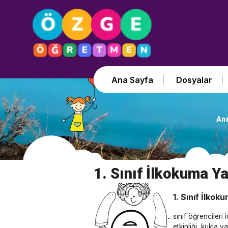
Ana Sayfa
Dosyalar
Ana
1. Sınıf İlkokuma Y
1. Sınıf İlko
sınıf öğrencileri
etkinliği, kukla 