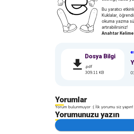
Bu yaratıcı etkin
Kuklalar, öğrendi
okuma yazma süre
artırabilirsiniz!
Anahtar Kelime
e
Dosya Bilgi
Y
.pdf
309.11 KB
0
Yorumlar
Yorum bulunmuyor :( İlk yorumu siz yapın!
Yorumunuzu yazın