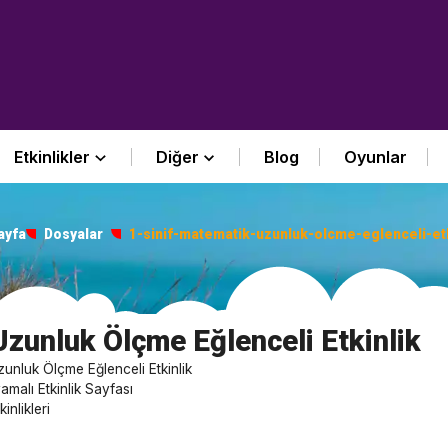
Etkinlikler
Diğer
Blog
Oyunlar
ayfa
Dosyalar
1-sinif-matematik-uzunluk-olcme-eglenceli-etk
Uzunluk Ölçme Eğlenceli Etkinlik
zunluk Ölçme Eğlenceli Etkinlik
alı Etkinlik Sayfası
inlikleri