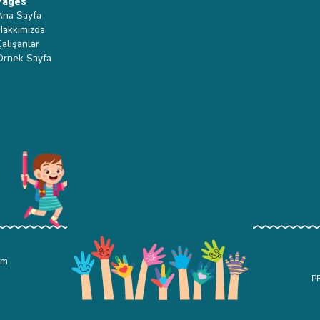
Pages
Ana Sayfa
Hakkımızda
Çalışanlar
Ornek Sayfa
om
P