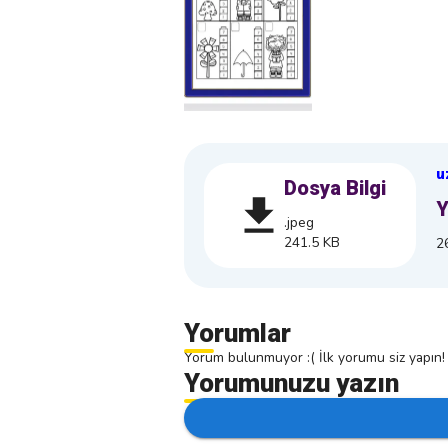
u
Dosya Bilgi
Y
.jpeg
241.5 KB
2
Yorumlar
Yorum bulunmuyor :( İlk yorumu siz yapın!
Yorumunuzu yazın