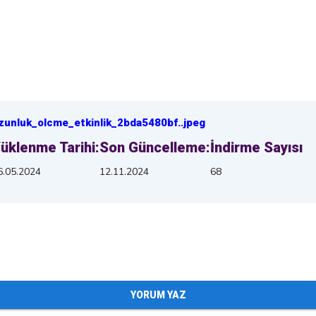
zunluk_olcme_etkinlik_2bda5480bf
.
.jpeg
üklenme Tarihi:
Son Güncelleme:
İndirme Sayısı
6.05.2024
12.11.2024
68
YORUM YAZ