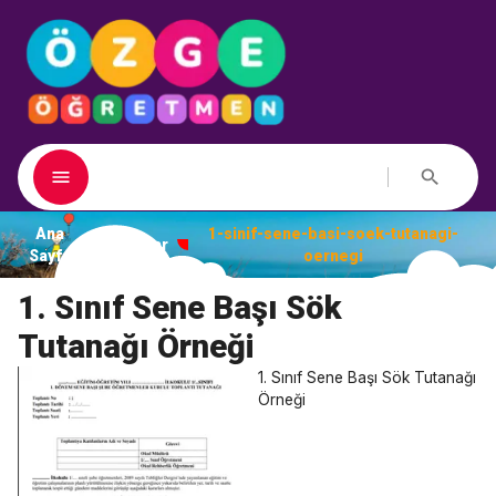
Ana
1-sinif-sene-basi-soek-tutanagi-
Dosyalar
Sayfa
oernegi
1. Sınıf Sene Başı Sök
Tutanağı Örneği
1. Sınıf Sene Başı Sök Tutanağı
Örneği