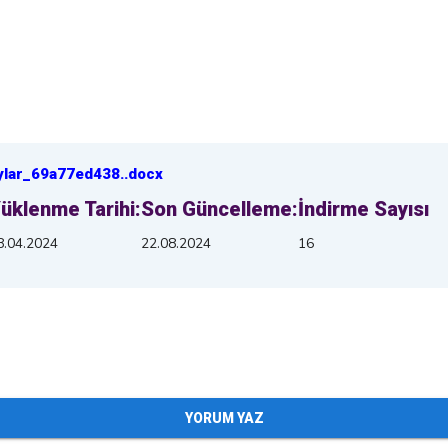
ylar_69a77ed438
.
.docx
üklenme Tarihi:
Son Güncelleme:
İndirme Sayısı
8.04.2024
22.08.2024
16
YORUM YAZ