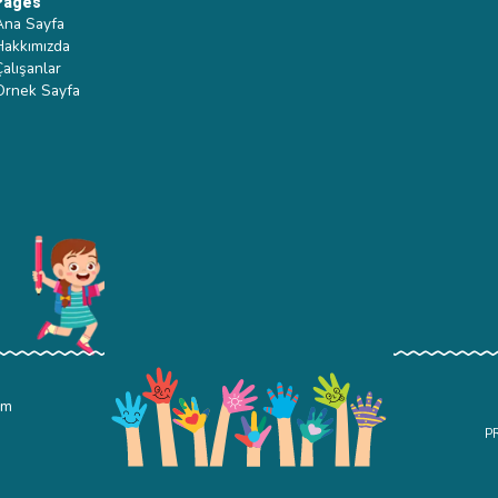
Pages
Ana Sayfa
Hakkımızda
Çalışanlar
Ornek Sayfa
om
P