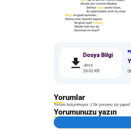
a
Dosya Bilgi
Y
.docx
16.01 KB
0
Yorumlar
Yorum bulunmuyor :( İlk yorumu siz yapın!
Yorumunuzu yazın