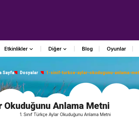
Etkinlikler
Diğer
Blog
Oyunlar
a Sayfa
Dosyalar
1-sinif-turkce-aylar-okudugunu-anlama-met
lar Okuduğunu Anlama Metni
1. Sınıf Türkçe Aylar Okuduğunu Anlama Metni