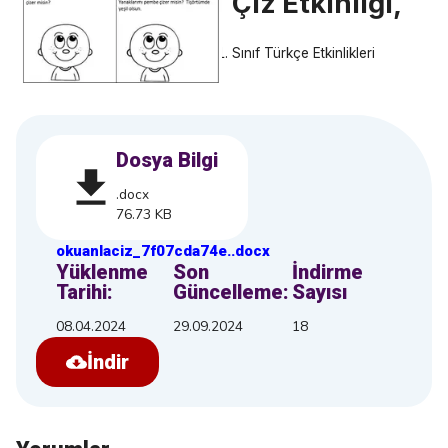
Çiz Etkinliği,
Sınıf Türkçe Etkinlikleri
Dosya Bilgi
.docx
76.73 KB
okuanlaciz_7f07cda74e
.
.docx
Yüklenme
Son
İndirme
Tarihi:
Güncelleme:
Sayısı
08.04.2024
29.09.2024
18
İndir