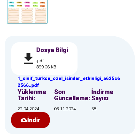
Dosya Bilgi
.pdf
899.06 KB
1_sinif_turkce_ozel_isimler_etkinligi_a625c6
2566
.
.pdf
Yüklenme
Son
İndirme
Tarihi:
Güncelleme:
Sayısı
22.04.2024
03.11.2024
58
İndir