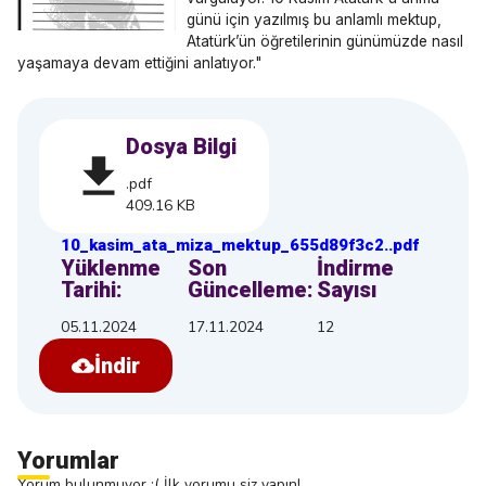
günü için yazılmış bu anlamlı mektup,
Atatürk’ün öğretilerinin günümüzde nasıl
yaşamaya devam ettiğini anlatıyor."
Dosya Bilgi
.pdf
409.16 KB
10_kasim_ata_miza_mektup_655d89f3c2
.
.pdf
Yüklenme
Son
İndirme
Tarihi:
Güncelleme:
Sayısı
05.11.2024
17.11.2024
12
İndir
Yorumlar
Yorum bulunmuyor :( İlk yorumu siz yapın!