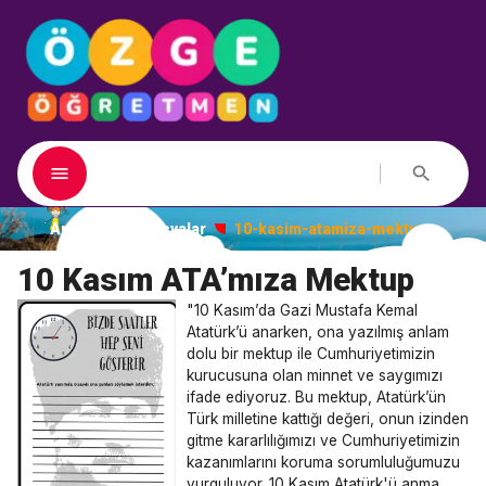
Ana Sayfa
Dosyalar
10-kasim-atamiza-mektup
10 Kasım ATA’mıza Mektup
"10 Kasım’da Gazi Mustafa Kemal
Atatürk’ü anarken, ona yazılmış anlam
dolu bir mektup ile Cumhuriyetimizin
kurucusuna olan minnet ve saygımızı
ifade ediyoruz. Bu mektup, Atatürk’ün
Türk milletine kattığı değeri, onun izinden
gitme kararlılığımızı ve Cumhuriyetimizin
kazanımlarını koruma sorumluluğumuzu
vurguluyor. 10 Kasım Atatürk'ü anma