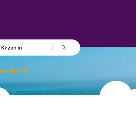
Kazanım
i_bac84e1799