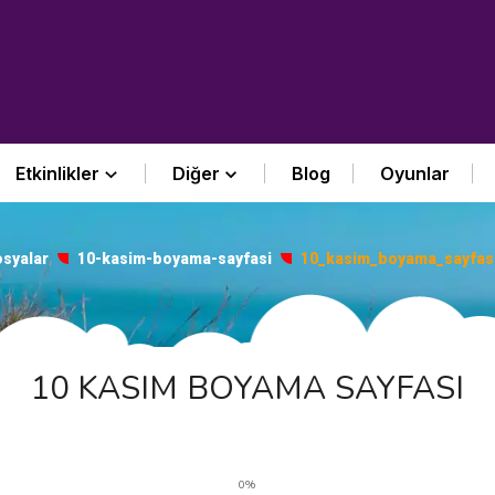
Etkinlikler
Diğer
Blog
Oyunlar
syalar
10-kasim-boyama-sayfasi
10_kasim_boyama_sayfas
10 KASIM BOYAMA SAYFASI
0%