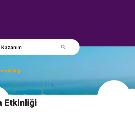
Kazanım
a-etkinligi
 Etkinliği