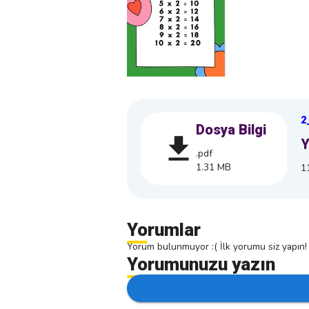
2
Dosya Bilgi
Y
.pdf
1.31 MB
1
Yorumlar
Yorum bulunmuyor :( İlk yorumu siz yapın!
Yorumunuzu yazın