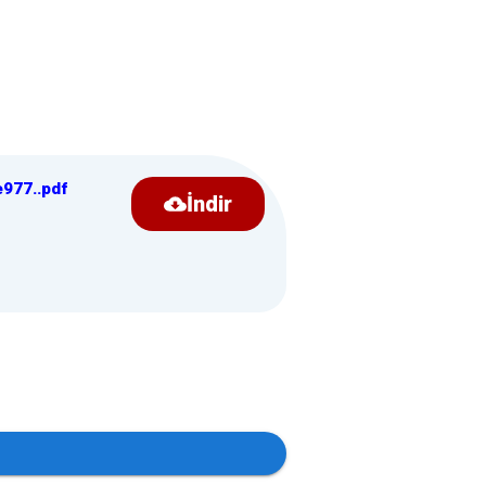
e977
.
.pdf
İndir