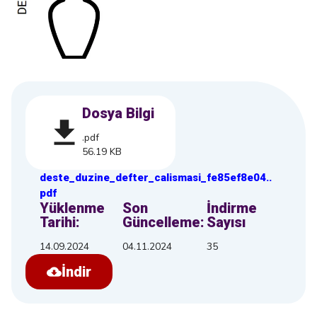
Dosya Bilgi
.pdf
56.19 KB
deste_duzine_defter_calismasi_fe85ef8e04
.
.
pdf
Yüklenme
Son
İndirme
Tarihi:
Güncelleme:
Sayısı
14.09.2024
04.11.2024
35
İndir