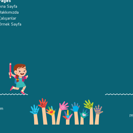
Pages
Ana Sayfa
Hakkımızda
Çalışanlar
Ornek Sayfa
om
P