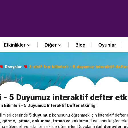
Etkinlikler
Diğer
Blog
Oyunlar
Dosyalar
3-sinif-fen-bilimleri---5-duyumuz-interaktif-defter
i - 5 Duyumuz interaktif defter etk
en Bilimleri – 5 Duyumuz Interaktif Defter Etkinliği
Bilimleri dersinde
5 duyumuz
konusunu öğrenmek için interaktif defter et
r,
görme, işitme, dokunma, tatma ve koklama
duyularını keşfederken
 eğlenceli ve etkili bir şekilde öğrenirler. Duyularla ilgili
deneyler, gö