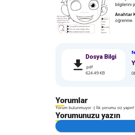
bilgilerini
Anahtar 
öğrenme.
f
Dosya Bilgi
Y
.pdf
624.49 KB
0
Yorumlar
Yorum bulunmuyor :( İlk yorumu siz yapın!
Yorumunuzu yazın