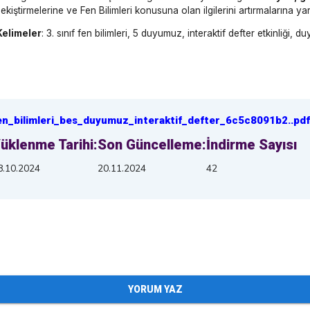
 pekiştirmelerine ve Fen Bilimleri konusuna olan ilgilerini artırmalarına ya
Kelimeler
: 3. sınıf fen bilimleri, 5 duyumuz, interaktif defter etkinliği, duyul
en_bilimleri_bes_duyumuz_interaktif_defter_6c5c8091b2
.
.pdf
üklenme Tarihi:
Son Güncelleme:
İndirme Sayısı
8.10.2024
20.11.2024
42
YORUM YAZ