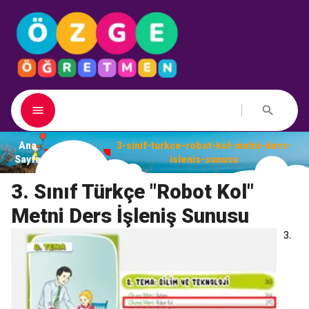
Ana
3-sinif-turkce-robot-kol-metni-ders-
Dosyalar
Sayfa
islenis-sunusu
3. Sınıf Türkçe "Robot Kol"
Metni Ders İşleniş Sunusu
3.