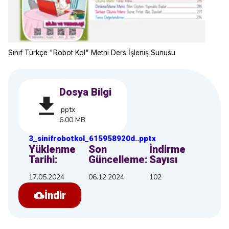
Sınıf Türkçe "Robot Kol" Metni Ders İşleniş Sunusu
Dosya Bilgi
.pptx
6.00 MB
3_sinifrobotkol_615958920d
.
.pptx
Yüklenme
Son
İndirme
Tarihi:
Güncelleme:
Sayısı
17.05.2024
06.12.2024
102
İndir