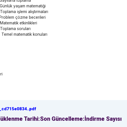
 Sayılarla toplama
 Günlük yaşam matematiği
 Toplama işlemi alıştırmaları
 Problem çözme becerileri
 Matematik etkinlikleri
 Toplama soruları
. Temel matematik konuları
ri
_cd715e0834
.
.pdf
üklenme Tarihi:
Son Güncelleme:
İndirme Sayısı