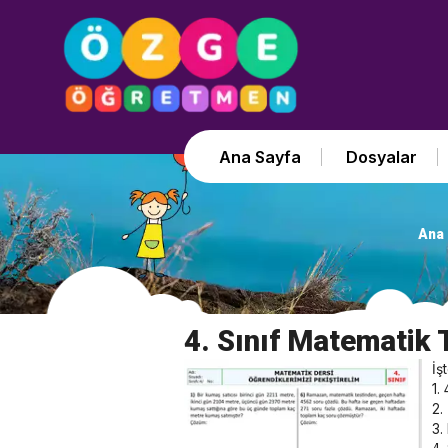
Ana Sayfa
Dosyalar
Ana 
4. Sınıf Matematik 
İş
1.
2.
3.