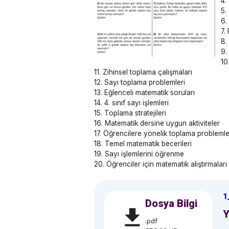
4.
5.
6.
7.
8.
9.
10
11. Zihinsel toplama çalışmaları
12. Sayı toplama problemleri
13. Eğlenceli matematik soruları
14. 4. sınıf sayı işlemleri
15. Toplama stratejileri
16. Matematik dersine uygun aktiviteler
17. Öğrencilere yönelik toplama problemle
18. Temel matematik becerileri
19. Sayı işlemlerini öğrenme
20. Öğrenciler için matematik alıştırmaları
1
Dosya Bilgi
Y
.pdf