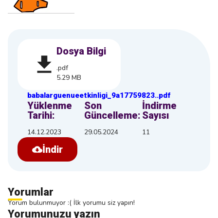
Dosya Bilgi
.pdf
5.29 MB
babalarguenueetkinligi_9a17759823
.
.pdf
Yüklenme
Son
İndirme
Tarihi:
Güncelleme:
Sayısı
14.12.2023
29.05.2024
11
İndir
Yorumlar
Yorum bulunmuyor :( İlk yorumu siz yapın!
Yorumunuzu yazın