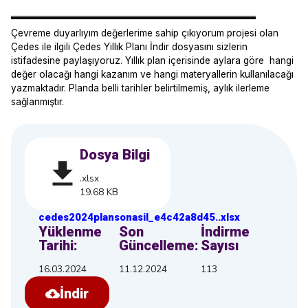
Çevreme duyarlıyım değerlerime sahip çıkıyorum projesi olan
Çedes ile ilgili Çedes Yıllık Planı İndir dosyasını sizlerin
istifadesine paylaşıyoruz. Yıllık plan içerisinde aylara göre hangi
değer olacağı hangi kazanım ve hangi materyallerin kullanılacağı
yazmaktadır. Planda belli tarihler belirtilmemiş, aylık ilerleme
sağlanmıştır.
Dosya Bilgi
.xlsx
19.68 KB
cedes2024plansonasil_e4c42a8d45
.
.xlsx
Yüklenme
Son
İndirme
Tarihi:
Güncelleme:
Sayısı
16.03.2024
11.12.2024
113
İndir