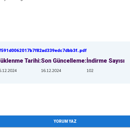
f591d0062017b7f82ad339edc7dbb3f
.
.pdf
üklenme Tarihi:
Son Güncelleme:
İndirme Sayısı
6.12.2024
16.12.2024
102
YORUM YAZ