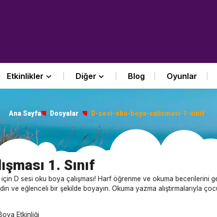
Etkinlikler
Diğer
Blog
Oyunlar
Ana Sayfa
Dosyalar
D-sesi-oku-boya-calismasi-1-sinif
ışması 1. Sınıf
eri için D sesi oku boya çalışması! Harf öğrenme ve okuma becerilerini ge
fedin ve eğlenceli bir şekilde boyayın. Okuma yazma alıştırmalarıyla çoc
Boya Etkinliği