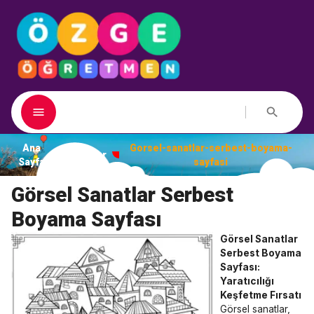
Ana
Gorsel-sanatlar-serbest-boyama-
Dosyalar
Sayfa
sayfasi
Görsel Sanatlar Serbest
Boyama Sayfası
Görsel Sanatlar
Serbest Boyama
Sayfası:
Yaratıcılığı
Keşfetme Fırsatı
Görsel sanatlar,