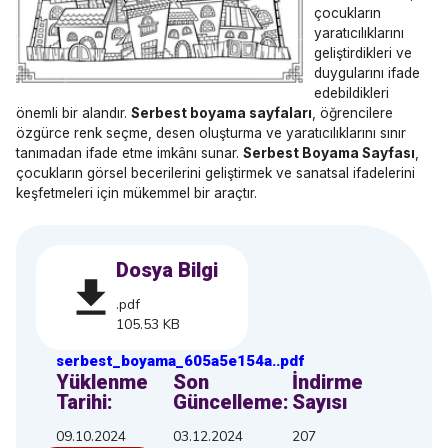
çocukların
yaratıcılıklarını
geliştirdikleri ve
duygularını ifade
edebildikleri
önemli bir alandır.
Serbest boyama sayfaları
, öğrencilere
özgürce renk seçme, desen oluşturma ve yaratıcılıklarını sınır
tanımadan ifade etme imkânı sunar.
Serbest Boyama Sayfası
,
çocukların görsel becerilerini geliştirmek ve sanatsal ifadelerini
keşfetmeleri için mükemmel bir araçtır.
Dosya Bilgi
.pdf
105.53 KB
serbest_boyama_605a5e154a
.
.pdf
Yüklenme
Son
İndirme
Tarihi:
Güncelleme:
Sayısı
09.10.2024
03.12.2024
207