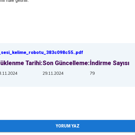
i hale getirilir.
_sesi_kelime_robotu_383c098c55
.
.pdf
üklenme Tarihi:
Son Güncelleme:
İndirme Sayısı
3.11.2024
29.11.2024
79
YORUM YAZ