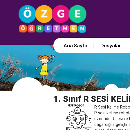
Ana Sayfa
Dosyalar
1. Sınıf R SESİ KE
R Sesi Kelime Robo
R sesi kelime robotu
üzerinde R sesi ile 
dağarcığını geliştir