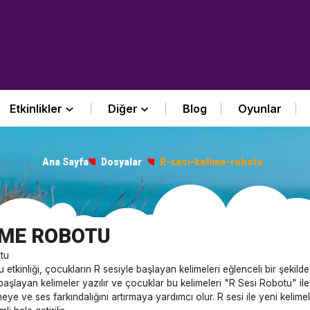
Etkinlikler
Diğer
Blog
Oyunlar
Ana Sayfa
Dosyalar
R-sesi-kelime-robotu
LİME ROBOTU
tu
 etkinliği, çocukların R sesiyle başlayan kelimeleri eğlenceli bir şekild
başlayan kelimeler yazılır ve çocuklar bu kelimeleri "R Sesi Robotu" ile e
meye ve ses farkındalığını artırmaya yardımcı olur. R sesi ile yeni kelim