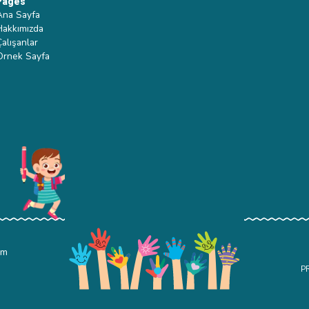
Pages
Ana Sayfa
Hakkımızda
Çalışanlar
Ornek Sayfa
om
P