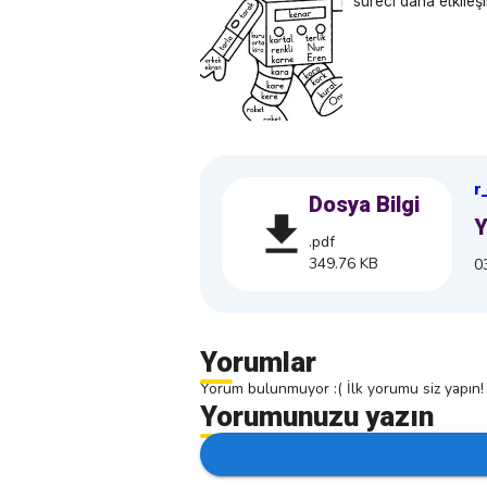
süreci daha etkileşiml
r
Dosya Bilgi
Y
.pdf
349.76 KB
0
Yorumlar
Yorum bulunmuyor :( İlk yorumu siz yapın!
Yorumunuzu yazın