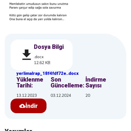
Dosya Bilgi
.docx
12.62 KB
yerlimalrap_18f4fdf72e
.
.docx
Yüklenme
Son
İndirme
Tarihi:
Güncelleme:
Sayısı
13.12.2023
03.12.2024
20
İndir