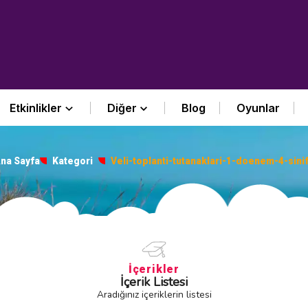
Etkinlikler
Diğer
Blog
Oyunlar
na Sayfa
Kategori
Veli-toplanti-tutanaklari-1-doenem-4-sini
İçerikler
İçerik Listesi
Aradığınız içeriklerin listesi