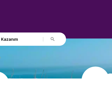
Kazanım
f