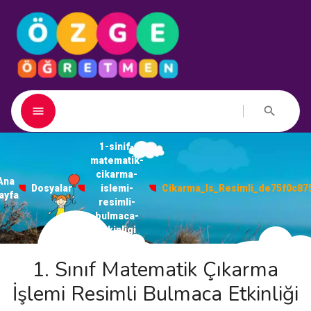
1-sinif-
matematik-
cikarma-
Ana
Dosyalar
islemi-
Cikarma_Is_Resimli_de75f0c87
ayfa
resimli-
bulmaca-
etkinligi
1. Sınıf Matematik Çıkarma
İşlemi Resimli Bulmaca Etkinliği